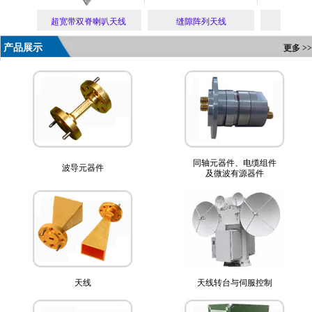
源
超宽带双脊喇叭天线
缝隙阵列天线
波
产品展示
更多 >>
同轴元器件、电缆组件
波导元器件
及微波有源器件
天线
天线转台与伺服控制