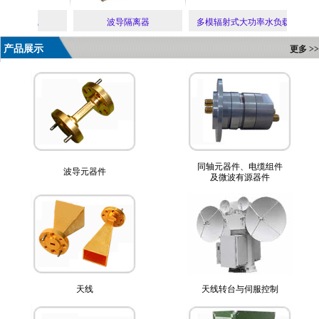
缝隙阵列天线
波导隔离器
多模辐射式大功率水负载
产品展示
更多 >>
同轴元器件、电缆组件
波导元器件
及微波有源器件
天线
天线转台与伺服控制