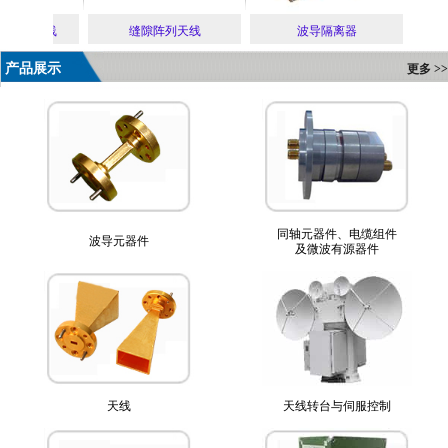
双脊喇叭天线
缝隙阵列天线
波导隔离器
多
产品展示
更多 >>
同轴元器件、电缆组件
波导元器件
及微波有源器件
天线
天线转台与伺服控制