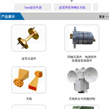
信系统
3mm波信号源
超宽带双脊喇叭天线
缝
产品展示
更多 >>
同轴元器件、电缆组件
波导元器件
及微波有源器件
天线
天线转台与伺服控制