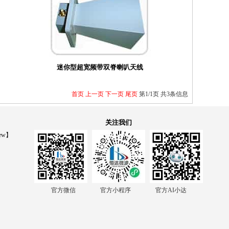
迷你型超宽频带双脊喇叭天线
首页
上一页
下一页
尾页
第1/1页 共3条信息
关注我们
ew】
官方微信 官方小程序 官方AI小达