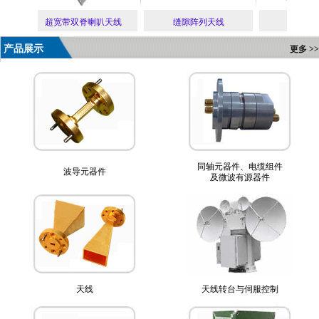
超宽带双脊喇叭天线
缝隙阵列天线
波导
产品展示
更多 >>
同轴元器件、电缆组件
波导元器件
及微波有源器件
天线
天线转台与伺服控制